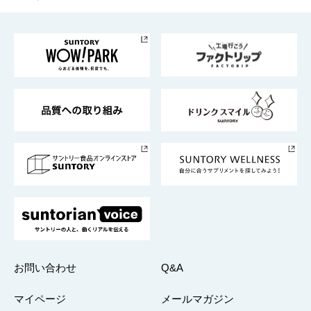
お料理・お酒レシピ
サントリー美術館
トップメッセージ
企業情報TOP
地域情報
サントリーサンバーズ大阪
サントリーが考えるサステナビリティ経営
企業概要
東京サントリーサンゴリアス
ESG情報ポータル
グループ企業一覧
サントリースポーツ
サステナビリティストーリーズ
事業所一覧
採用情報
お問い合わせ
Q&A
マイページ
メールマガジン