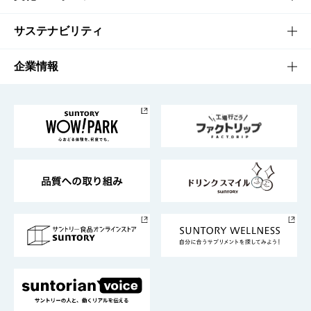
商品発売情報
キャンペーン
文化・スポーツTOP
サステナビリティ
栄養成分一覧
工場見学
サントリーホール
サステナビリティTOP
企業情報
お料理・お酒レシピ
サントリー美術館
トップメッセージ
企業情報TOP
地域情報
サントリーサンバーズ大阪
サントリーが考えるサステナビリティ経営
企業概要
東京サントリーサンゴリアス
ESG情報ポータル
グループ企業一覧
サントリースポーツ
サステナビリティストーリーズ
事業所一覧
採用情報