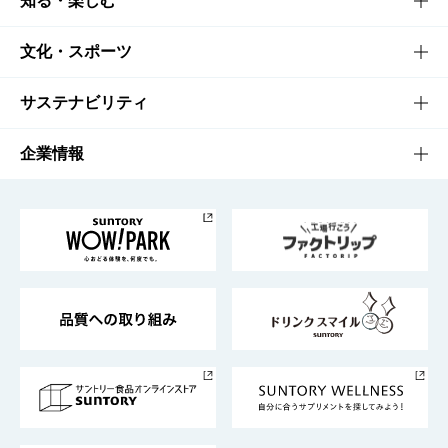
知る・楽しむ
商品一覧
知る・楽しむTOP
文化・スポーツ
商品発売情報
キャンペーン
文化・スポーツTOP
サステナビリティ
栄養成分一覧
工場見学
サントリーホール
サステナビリティTOP
企業情報
お料理・お酒レシピ
サントリー美術館
トップメッセージ
企業情報TOP
地域情報
サントリーサンバーズ大阪
サントリーが考えるサステナビリティ経営
企業概要
東京サントリーサンゴリアス
ESG情報ポータル
グループ企業一覧
サントリースポーツ
サステナビリティストーリーズ
事業所一覧
採用情報