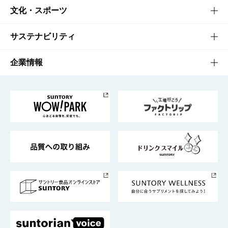
商品一覧
知る・楽しむTOP
文化・スポーツ
商品発売情報
キャンペーン
文化・スポーツTOP
サステナビリティ
栄養成分一覧
工場見学
サントリーホール
サステナビリティTOP
企業情報
お料理・お酒レシピ
サントリー美術館
トップメッセージ
企業情報TOP
地域情報
サントリーサンバーズ大阪
サントリーが考えるサステナビリティ経営
企業概要
東京サントリーサンゴリアス
ESG情報ポータル
グループ企業一覧
サントリースポーツ
サステナビリティストーリーズ
事業所一覧
採用情報