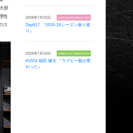
大胆
理性
2026年
7月15日
のス
Day817 『2025-26シーズン振り返
り』
2026年
7月10日
#1024 福田 健太 『ラグビー観が変
わった』