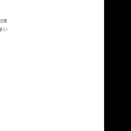
日常
まい