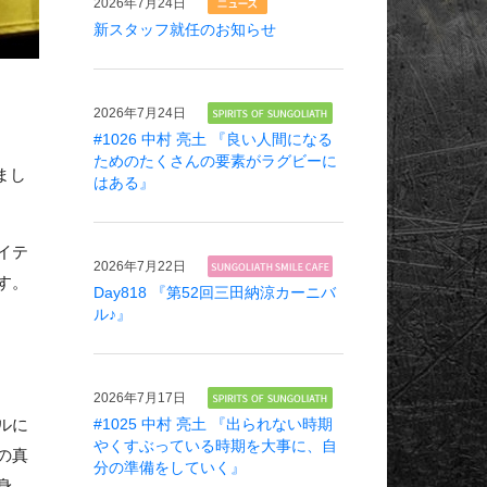
2026年
7月24日
新スタッフ就任のお知らせ
2026年
7月24日
#1026 中村 亮土 『良い人間になる
ためのたくさんの要素がラグビーに
しまし
はある』
イテ
2026年
7月22日
す。
Day818 『第52回三田納涼カーニバ
ル♪』
2026年
7月17日
ルに
#1025 中村 亮土 『出られない時期
やくすぶっている時期を大事に、自
の真
分の準備をしていく』
身