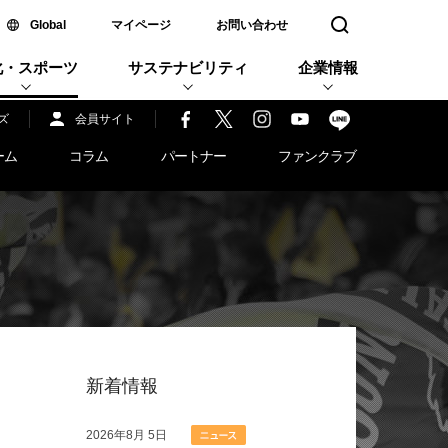
新しいウィンドウで開く
Global
マイページ
お問い合わせ
検索窓を開く
化・スポーツ
サステナビリティ
企業情報
ズ
会員サイト
ーム
コラム
パートナー
ファンクラブ
新着情報
2026年
8月 5日