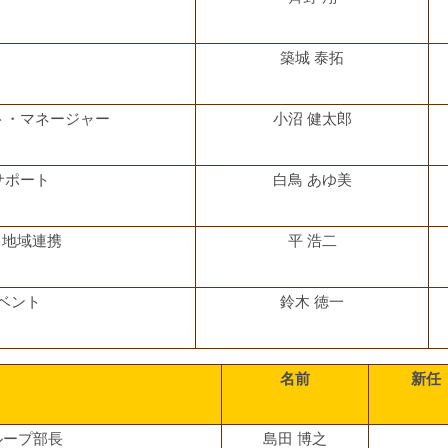
築城 泰拓
ト・マネージャー
小沼 健太郎
サポート
白鳥 あゆ美
 地域連携
平 浩二
イベント
鈴木 徳一
名前
新任
ループ部長
島田 博之