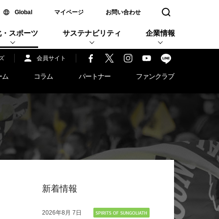
新しいウィンドウで開く
Global
マイページ
お問い合わせ
検索窓を開く
化・スポーツ
サステナビリティ
企業情報
ズ
会員サイト
ーム
コラム
パートナー
ファンクラブ
新着情報
2026年
8月 7日