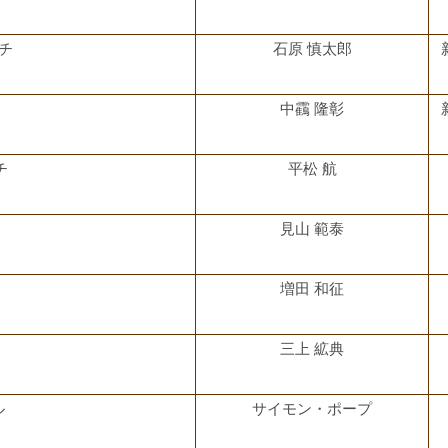
チ
石原 慎太郎
中靍 隆彰
チ
平松 航
見山 範泰
増田 和征
三上 絋典
ル
サイモン・ポープ