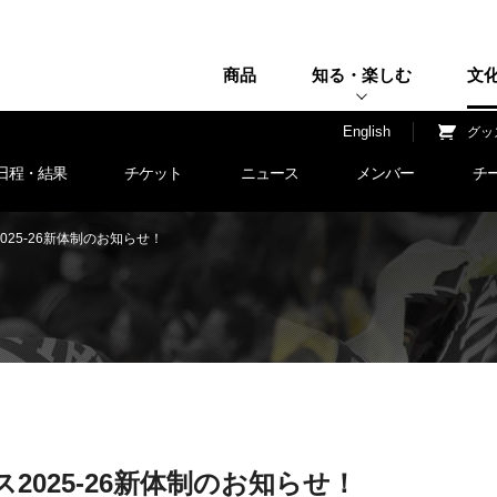
商品
知る・楽しむ
文
H
English
グッ
日程・結果
チケット
ニュース
メンバー
チ
25-26新体制のお知らせ！
025-26新体制のお知らせ！