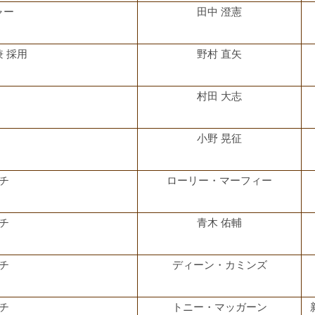
ャー
田中 澄憲
 採用
野村 直矢
村田 大志
小野 晃征
チ
ローリー・マーフィー
チ
青木 佑輔
チ
ディーン・カミンズ
チ
トニー・マッガーン