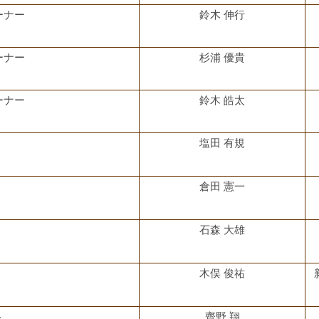
ーナー
鈴木 伸行
ーナー
杉浦 優貴
ーナー
鈴木 皓太
塩田 有規
倉田 憲一
石森 大雄
木俣 俊祐
ト
齊野 翔