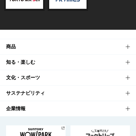
商品
商品TOP
知る・楽しむ
商品一覧
知る・楽しむTOP
文化・スポーツ
商品発売情報
キャンペーン
文化・スポーツTOP
サステナビリティ
栄養成分一覧
工場見学
サントリーホール
サステナビリティTOP
企業情報
お料理・お酒レシピ
サントリー美術館
トップメッセージ
企業情報TOP