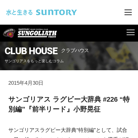
このページの本文へ移動
メニ
SUNGOLIATH
CLUB HOUSE
クラブハウス
サンゴリアスをもっと楽しむコラム
2015年4月30日
サンゴリアス ラグビー大辞典 #226 “特
別編”『前半リード』小野晃征
サンゴリアスラグビー大辞典“特別編”として、試合