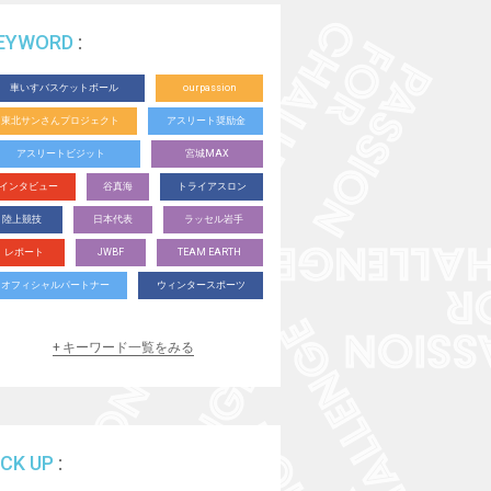
EYWORD
車いすバスケットボール
ourpassion
東北サンさんプロジェクト
アスリート奨励金
アスリートビジット
宮城MAX
インタビュー
谷真海
トライアスロン
陸上競技
日本代表
ラッセル岩手
レポート
JWBF
TEAM EARTH
オフィシャルパートナー
ウィンタースポーツ
育成サポート
スペシャル動画
体験教室
キーワード一覧をみる
卓球
SCRATCH
ウィルチェアラグビー
ボッチャ
水泳
テニス
パラアルペンスキー
格闘技
アーチェリー
シッティングバレー
デフバスケットボール
ICK UP
バドミントン
パラスノーボーダー