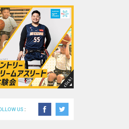
F
OLLOW US