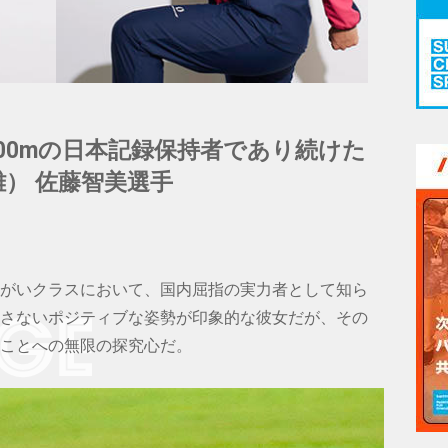
、100mの日本記録保持者であり続けた
離） 佐藤智美選手
がいクラスにおいて、国内屈指の実力者として知ら
さないポジティブな姿勢が印象的な彼女だが、その
ことへの無限の探究心だ。