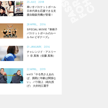
25 JULY, 2018
ブラインドサッカー
ブラインドスケートボード
車いすバスケットボール
日本代表を応援できる支
国産車いすメーカー
義肢装具士
成田凌
援自動販売機が登場！
活動
28 APRIL, 2016
SPECIAL MOVIE『車椅子
バスケットボールのルー
ル for ビギナーズ』
01 JANUARY, 2016
チャレンジド・アスリー
ト 谷 真海（佐藤 真海）
22 APRIL, 2019
vol.5「やる気さえあれ
ば、挑戦に年齢は関係な
い」 パラ陸上（砲丸投
げ） 大井利江選手