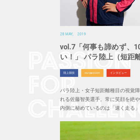
28 MAY, 2019
vol.7「何事も諦めず
い！」 パラ陸上（短距
陸上競技
ourpassion
インタビュー
パラ陸上・女子短距離種目の視覚障
れる佐藤智美選手。常に笑顔を絶や
内側に秘めているのは「速く走る」