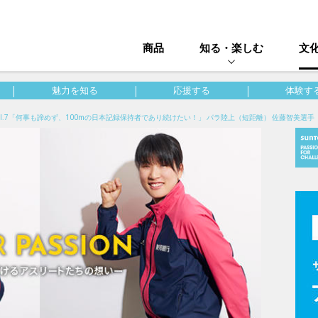
商品
知る・楽しむ
文
魅力を知る
応援する
体験す
ol.7「何事も諦めず、100mの日本記録保持者であり続けたい！」 パラ陸上（短距離） 佐藤智美選手