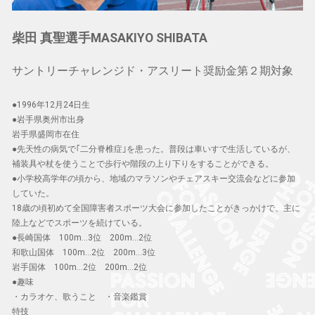
柴田 真聖選手MASAKIYO SHIBATA
サントリーチャレンジド・アスリート奨励金第２期対象
●1996年12月24日生
●岩手県奥州市出身
岩手県盛岡市在住
●先天性の病気で｢二分脊椎症｣を患った。普段は車いすで生活しているが、
補装具や杖を使うことで歩行や階段の上り下りをすることができる。
●小学校高学年の頃から、地域のマラソンやチェアスキー交流会などに参加
していた。
18歳の頃初めて全国障害者スポーツ大会に参加したことがきっかけで、主に
陸上などでスポーツを続けている。
●長崎国体 100m...3位 200m...2位
和歌山国体 100m...2位 200m...3位
岩手国体 100m...2位 200m...2位
●趣味
・カラオケ、歌うこと ・音楽鑑賞
特技