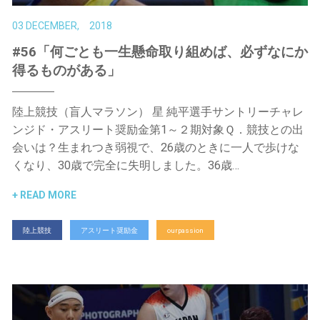
03 DECEMBER, 2018
#56「何ごとも一生懸命取り組めば、必ずなにか
得るものがある」
陸上競技（盲人マラソン） 星 純平選手サントリーチャレ
ンジド・アスリート奨励金第1～２期対象Ｑ．競技との出
会いは？生まれつき弱視で、26歳のときに一人で歩けな
くなり、30歳で完全に失明しました。36歳…
READ MORE
陸上競技
アスリート奨励金
ourpassion