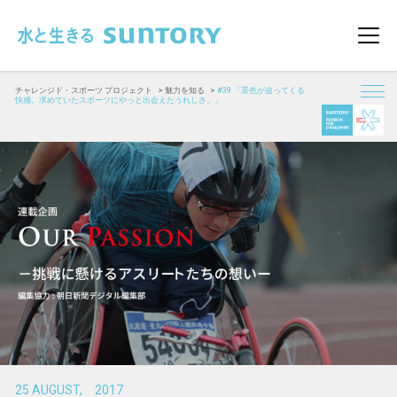
このページの本文へ移動
メニ
チャレンジド・スポーツ プロジェクト
魅力を知る
#39 「景色が迫ってくる
快感。求めていたスポーツにやっと出会えたうれしさ。」
25 AUGUST, 2017