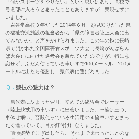
「何かスポーツをやりたい」という思いはあり、高校で
弓道部に入ろうと思ったこともありますが、実現せずに
いました。
岩谷堂高校３年だった2014年６月、顔見知りだった県
の福祉交流施設の担当者から「県の障害者陸上大会に出
てみないか」と声をかけられました。この年の秋に長崎
県で開かれた全国障害者スポーツ大会（長崎がんばらん
ば大会）に向けた選考会も兼ねていたのですが、特に意
識せず、ふだん使っている車いすで100メートル、200メ
ートルに出たら優勝し、県代表に選ばれました。
Ｑ．
競技の魅力は？
県代表に決まった翌月、初めての練習会でレーサー
（陸上競技用の車いす）に出会いました。車輪は三つ、
車体は細い。普段使っている生活用の４輪車いすとまっ
たく違っていて、目が釘付けになりました。
前傾姿勢でこぎ出したら、それまで味わったことのな