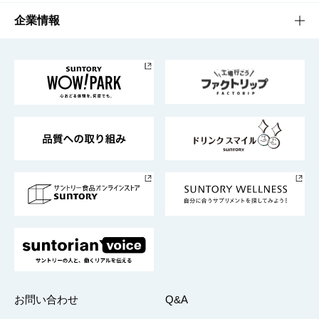
栄養成分一覧
工場見学
サントリーホール
サステナビリティTOP
企業情報
お料理・お酒レシピ
サントリー美術館
トップメッセージ
企業情報TOP
地域情報
サントリーサンバーズ大阪
サントリーが考えるサステナビリティ経営
企業概要
東京サントリーサンゴリアス
ESG情報ポータル
グループ企業一覧
サントリースポーツ
サステナビリティストーリーズ
事業所一覧
採用情報
お問い合わせ
Q&A