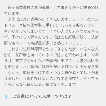
盛岡商業高校の事務職員として働きながら競技を続け
ています。
全国には速い選手がたくさんいます。レーサーのハン
ドリム（車輪を回す取っ手）は、しっかり握るとブレー
キがかかってしまいます。うまい人はリムをつかみきら
ず、手のひらで押すんです。僕はまだ経験が浅く、技術
面でもパワーでも課題が多いと感じています。
これまで短距離専門でやってきましたが、いろんな人
から「長距離も向いているのでは」と言われます。今年
３月、東京で開かれたパラ駅伝に出て２キロほどの区間
を走りました。駅伝には自分がいま何位にいるかを意識
しながら、順位を上げて次へつなぐ責任感と楽しさがあ
りました。（砲丸投げなどの）投てき競技も、やってみ
たらどんな記録が出るか気になっています。
Ｑ．
ご自身にとってスポーツとは？