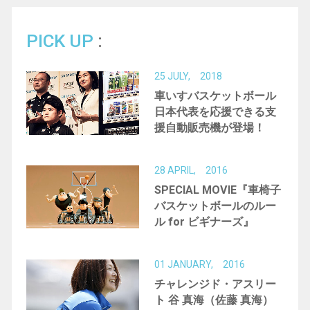
デフバスケットボール
バドミントン
PICK UP
パラスノーボーダー
ブラインドサッカー
25 JULY, 2018
ブラインドスケートボード
国産車いすメーカー
車いすバスケットボール
日本代表を応援できる支
義肢装具士
成田凌
活動
援自動販売機が登場！
28 APRIL, 2016
SPECIAL MOVIE『車椅子
バスケットボールのルー
ル for ビギナーズ』
01 JANUARY, 2016
チャレンジド・アスリー
ト 谷 真海（佐藤 真海）