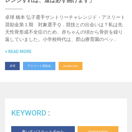
レンジすれば、道は必ず開けます」
卓球 橋本 弘子選手サントリーチャレンジド・アスリート
奨励金第１期 対象選手Ｑ．競技との出会いは？私は先
天性骨形成不全症のため、赤ちゃんの頃から骨折を繰り
返していました。小学校時代は、郡山療育園のベッ…
READ MORE
卓球
アスリート奨励金
ourpassion
KEYWORD
車いすバスケットボール
ourpassion