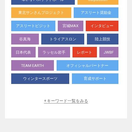
東北サンさんプロジェクト
アスリート奨励金
アスリートビジット
宮城MAX
インタビュー
谷真海
トライアスロン
陸上競技
日本代表
ラッセル岩手
レポート
JWBF
TEAM EARTH
オフィシャルパートナー
ウィンタースポーツ
育成サポート
スペシャル動画
体験教室
卓球
キーワード一覧をみる
SCRATCH
ウィルチェアラグビー
ボッチャ
水泳
テニス
パラアルペンスキー
格闘技
アーチェリー
シッティングバレー