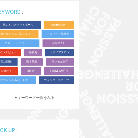
EYWORD
車いすバスケットボール
ourpassion
東北サンさんプロジェクト
アスリート奨励金
アスリートビジット
宮城MAX
インタビュー
谷真海
トライアスロン
陸上競技
日本代表
ラッセル岩手
レポート
JWBF
TEAM EARTH
オフィシャルパートナー
ウィンタースポーツ
育成サポート
スペシャル動画
体験教室
キーワード一覧をみる
卓球
SCRATCH
ウィルチェアラグビー
ボッチャ
水泳
テニス
パラアルペンスキー
格闘技
アーチェリー
シッティングバレー
デフバスケットボール
ICK UP
バドミントン
パラスノーボーダー