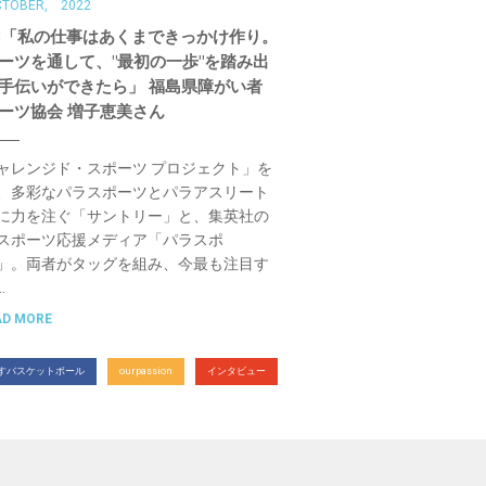
CTOBER, 2022
8「私の仕事はあくまできっかけ作り。
ーツを通して、"最初の一歩"を踏み出
手伝いができたら」 福島県障がい者
ーツ協会 増子恵美さん
ャレンジド・スポーツ プロジェクト」を
、多彩なパラスポーツとパラアスリート
に力を注ぐ「サントリー」と、集英社の
スポーツ応援メディア「パラスポ
」。両者がタッグを組み、今最も注目す
…
AD MORE
すバスケットボール
ourpassion
インタビュー