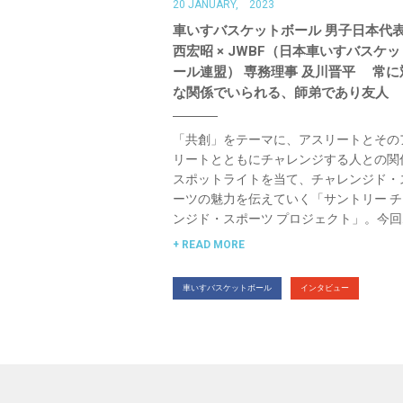
20 JANUARY, 2023
車いすバスケットボール 男子日本代表
西宏昭 × JWBF（日本車いすバスケ
ール連盟） 専務理事 及川晋平 常に
な関係でいられる、師弟であり友人
「共創」をテーマに、アスリートとその
リートとともにチャレンジする人との関
スポットライトを当て、チャレンジド・
ーツの魅力を伝えていく「サントリー 
ンジド・スポーツ プロジェクト」。今回
READ MORE
車いすバスケットボール
インタビュー