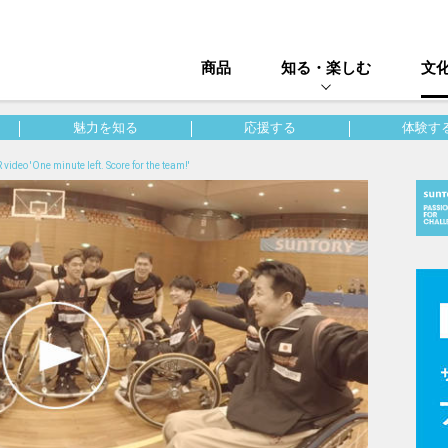
商品
知る・楽しむ
文
魅力を知る
応援する
体験す
 video 'One minute left. Score for the team!'