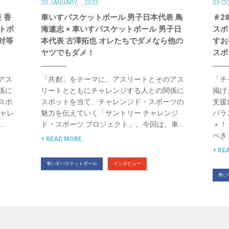
20 JANUARY, 2023
03 O
 香
車いすバスケットボール 男子日本代表 鳥
＃2
ットボ
海連志 × 車いすバスケットボール 男子日
スポ
対等
本代表 古澤拓也 オレたちでダメなら他の
すお
ヤツでもダメ！
スポ
アス
「共創」をテーマに、アスリートとそのアス
「チ
係に
リートとともにチャレンジする人との関係に
掲げ
スポ
スポットを当て、チャレンジド・スポーツの
支援
チャレ
魅力を伝えていく「サントリー チャレンジ
パラ
…
ド・スポーツ プロジェクト」。今回は、車…
＋！
べき
READ MORE
RE
車いすバスケットボール
インタビュー
車い