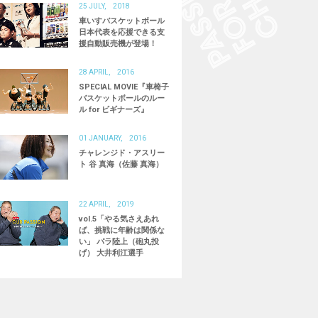
25 JULY, 2018
ブラインドサッカー
ブラインドスケートボード
車いすバスケットボール
日本代表を応援できる支
国産車いすメーカー
義肢装具士
成田凌
援自動販売機が登場！
活動
28 APRIL, 2016
SPECIAL MOVIE『車椅子
バスケットボールのルー
ル for ビギナーズ』
01 JANUARY, 2016
チャレンジド・アスリー
ト 谷 真海（佐藤 真海）
22 APRIL, 2019
vol.5「やる気さえあれ
ば、挑戦に年齢は関係な
い」 パラ陸上（砲丸投
げ） 大井利江選手