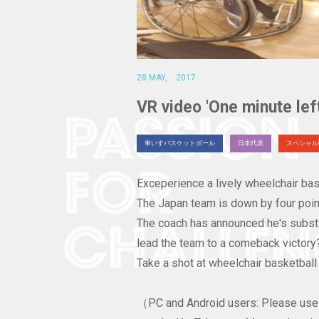
28 MAY, 2017
VR video 'One minute left
車いすバスケットボール
日本代表
スペシャル
Exceperience a lively wheelchair bas
The Japan team is down by four points
The coach has announced he's substit
lead the team to a comeback victory
Take a shot at wheelchair basketball
（PC and Android users: Please use 