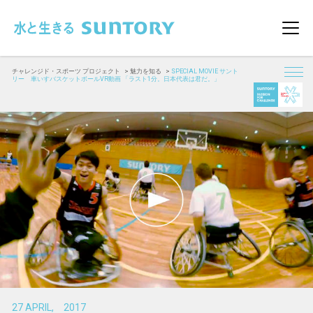
このページの本文へ移動
メニ
チャレンジド・スポーツ プロジェクト
魅力を知る
SPECIAL MOVIE サント
リー 車いすバスケットボールVR動画 「ラスト1分。日本代表は君だ。」
27 APRIL, 2017