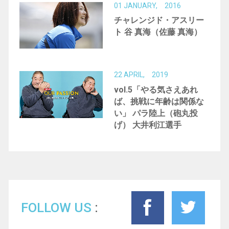
01 JANUARY, 2016
チャレンジド・アスリー
ト 谷 真海（佐藤 真海）
22 APRIL, 2019
vol.5「やる気さえあれ
ば、挑戦に年齢は関係な
い」 パラ陸上（砲丸投
げ） 大井利江選手
FOLLOW US