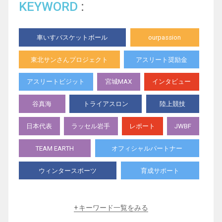
KEYWORD
車いすバスケットボール
ourpassion
東北サンさんプロジェクト
アスリート奨励金
アスリートビジット
宮城MAX
インタビュー
谷真海
トライアスロン
陸上競技
日本代表
ラッセル岩手
レポート
JWBF
TEAM EARTH
オフィシャルパートナー
ウィンタースポーツ
育成サポート
スペシャル動画
体験教室
卓球
キーワード一覧をみる
SCRATCH
ウィルチェアラグビー
ボッチャ