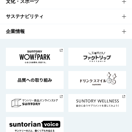
商品一覧
知る・楽しむTOP
文化・スポーツ
商品発売情報
キャンペーン
文化・スポーツTOP
サステナビリティ
栄養成分一覧
工場見学
サントリーホール
サステナビリティTOP
企業情報
お料理・お酒レシピ
サントリー美術館
トップメッセージ
企業情報TOP
地域情報
サントリーサンバーズ大阪
サントリーが考えるサステナビリティ経営
企業概要
東京サントリーサンゴリアス
ESG情報ポータル
グループ企業一覧
サントリースポーツ
サステナビリティストーリーズ
事業所一覧
採用情報