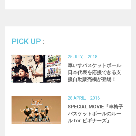
水泳
テニス
パラアルペンスキー
格闘技
アーチェリー
シッティングバレー
デフバスケットボール
バドミントン
PICK UP
パラスノーボーダー
ブラインドサッカー
25 JULY, 2018
ブラインドスケートボード
国産車いすメーカー
車いすバスケットボール
日本代表を応援できる支
義肢装具士
成田凌
活動
援自動販売機が登場！
28 APRIL, 2016
SPECIAL MOVIE『車椅子
バスケットボールのルー
ル for ビギナーズ』