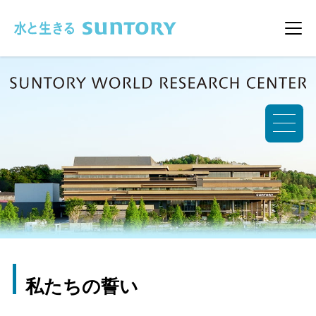
このページの本文へ移動
メニ
私たちの誓い