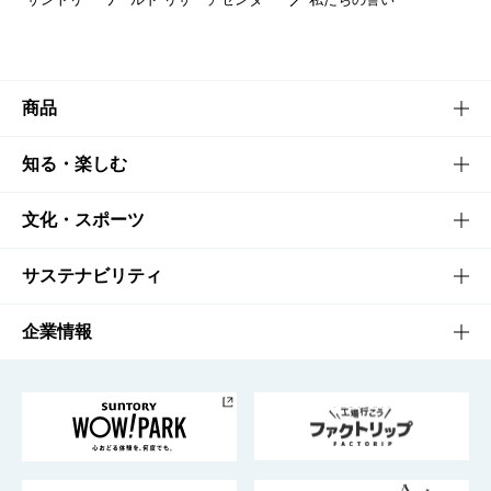
商品
商品TOP
知る・楽しむ
商品一覧
知る・楽しむTOP
文化・スポーツ
商品発売情報
キャンペーン
文化・スポーツTOP
サステナビリティ
栄養成分一覧
工場見学
サントリーホール
サステナビリティTOP
企業情報
お料理・お酒レシピ
サントリー美術館
トップメッセージ
企業情報TOP
地域情報
サントリーサンバーズ大阪
サントリーが考えるサステナビリティ経営
企業概要
東京サントリーサンゴリアス