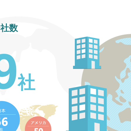
社数
9
社