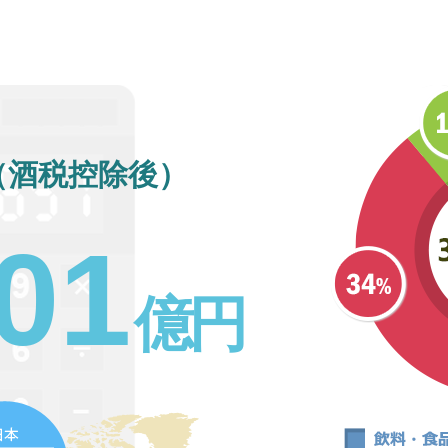
（酒税控除後）
0
1
億
円