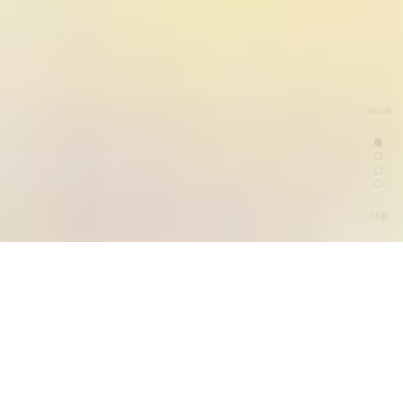
scroll
skip