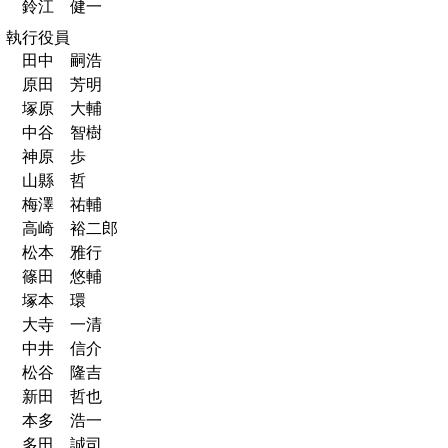
鈴江 健一
執行役員
田中 嗣浩
原田 芳明
塚原 大輔
中谷 智樹
神原 歩
山縣 哲
梅澤 祐輔
高崎 裕二郎
松本 雅行
篠田 悠輔
塚本 環
大寺 一清
中井 信介
松谷 隆吉
新田 哲也
本多 浩一
多田 誠司