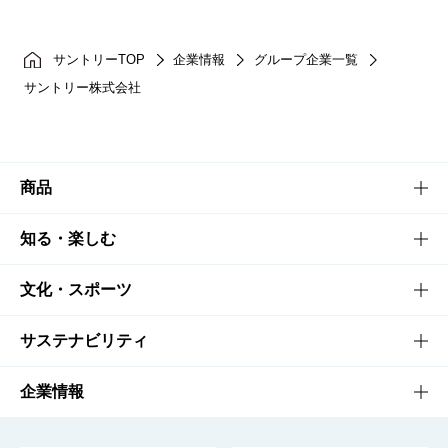
サントリーTOP
企業情報
グループ企業一覧
サントリー株式会社
商品
商品TOP
知る・楽しむ
商品一覧
知る・楽しむTOP
文化・スポーツ
商品発売情報
キャンペーン
文化・スポーツTOP
サステナビリティ
栄養成分一覧
工場見学
サントリーホール
サステナビリティTOP
企業情報
お料理・お酒レシピ
サントリー美術館
トップメッセージ
企業情報TOP