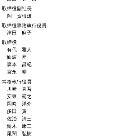
取締役副社長
岡 賀根雄
取締役専務執行役員
津田 麻子
取締役
有代 雅人
仙波 匠
森本 昌紀
宮永 暢
常務執行役員
川崎 真吾
安東 範之
岡﨑 洋介
多田 寅
佐治 清三
鈴木 康二
尾関 弘樹