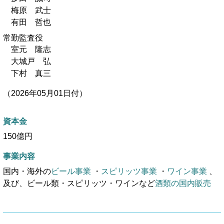
梅原 武士
有田 哲也
常勤監査役
室元 隆志
大城戸 弘
下村 真三
（2026年05月01日付）
資本金
150億円
事業内容
国内・海外の
ビール事業
・
スピリッツ事業
・
ワイン事業
、
及び、ビール類・スピリッツ・ワインなど
酒類の国内販売