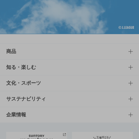
商品
商品TOP
知る・楽しむ
商品一覧
知る・楽しむTOP
文化・スポーツ
商品発売情報
キャンペーン
文化・スポーツTOP
サステナビリティ
栄養成分一覧
工場見学
サントリーホール
サステナビリティTOP
企業情報
お料理・お酒レシピ
サントリー美術館
トップメッセージ
企業情報TOP