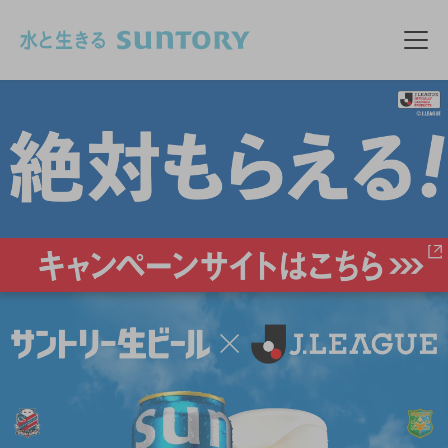
このページの本文へ移動
メニ