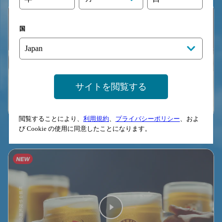
国
サイトを閲覧する
閲覧することにより、
利用規約
、
プライバシーポリシー
、およ
『サン生×Ｊリーグ』Ｊクラブ缶 篇 30秒
び Cookie の使用に同意したことになります。