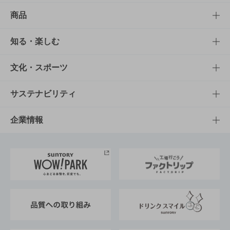
商品
商品TOP
知る・楽しむ
商品一覧
知る・楽しむTOP
文化・スポーツ
商品発売情報
キャンペーン
文化・スポーツTOP
サステナビリティ
栄養成分一覧
工場見学
サントリーホール
サステナビリティTOP
企業情報
お料理・お酒レシピ
サントリー美術館
トップメッセージ
企業情報TOP
地域情報
サントリーサンバーズ大阪
サントリーが考えるサステナビリティ経営
企業概要
東京サントリーサンゴリアス
ESG情報ポータル
グループ企業一覧
サントリースポーツ
サステナビリティストーリーズ
事業所一覧