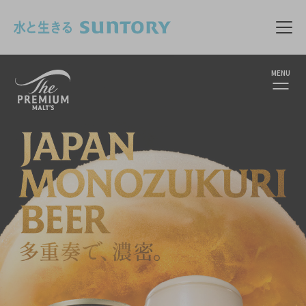
このページの本文へ移動
メニ
MENU
ザ・プレミアム・モルツ
ザ・プレミアム・
〈ジャパニーズエ