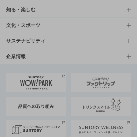
商品TOP
知る・楽しむ
商品一覧
知る・楽しむTOP
文化・スポーツ
商品発売情報
キャンペーン
文化・スポーツTOP
サステナビリティ
栄養成分一覧
工場見学
サントリーホール
サステナビリティTOP
企業情報
お料理・お酒レシピ
サントリー美術館
トップメッセージ
企業情報TOP
地域情報
サントリーサンバーズ大阪
サントリーが考えるサステナビリティ経営
企業概要
東京サントリーサンゴリアス
ESG情報ポータル
グループ企業一覧
サントリースポーツ
サステナビリティストーリーズ
事業所一覧
採用情報