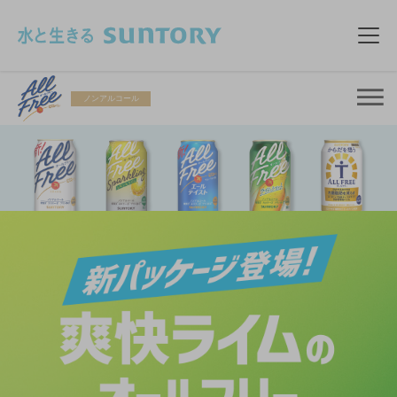
このページの本文へ移動
メニ
ノンアルコール