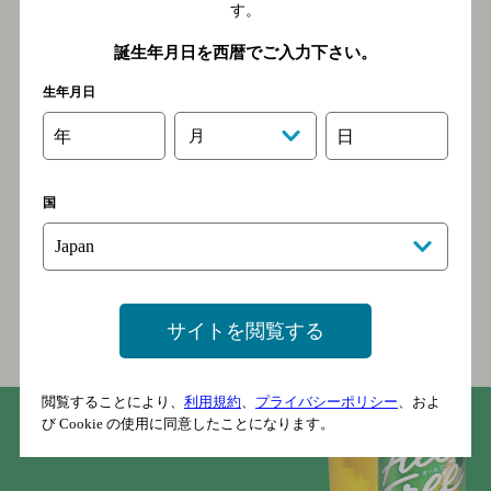
す。
誕生年月日を西暦でご入力下さい。
生年月日
年
月
日
国
∗
∗
アルコールだけでなく、カロリー
、糖質
、プ
∗∗
リン体
もゼロ。
だから、何も気にせず、いつでもおいしいビー
ル味を楽しめます。
サイトを閲覧する
閲覧することにより、
利用規約
、
プライバシーポリシー
、およ
び Cookie の使用に同意したことになります。
オンラインショップでも
購入できます。