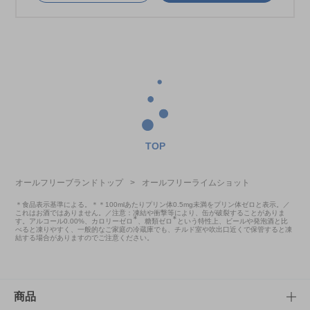
TOP
オールフリーブランドトップ
>
オールフリーライムショット
＊食品表示基準による。＊＊100mlあたりプリン体0.5mg未満をプリン体ゼロと表示。／
これはお酒ではありません。／注意：凍結や衝撃等により、缶が破裂することがありま
∗
∗
す。アルコール0.00%、カロリーゼロ
、糖類ゼロ
という特性上、ビールや発泡酒と比
べると凍りやすく、一般的なご家庭の冷蔵庫でも、チルド室や吹出口近くで保管すると凍
結する場合がありますのでご注意ください。
商品