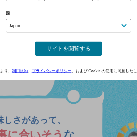
飲みごたえがあり、
国
満足感
がありと
コクが
く
サイトを閲覧する
ない
より、
利用規約
、
プライバシーポリシー
、および Cookie の使用に同意し
味しさがあって、
事に合いそう
な