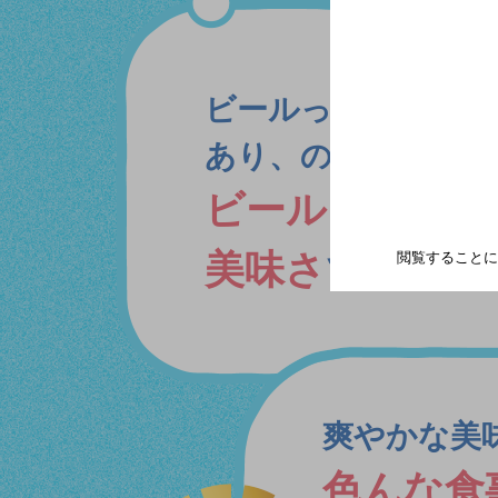
ビールっぽい苦味や
あり、のどごしもよ
ビールと変わら
美味さ
です。
閲覧することに
爽やかな美
色んな食