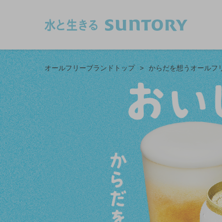
このページの本文へ移動
オールフリーブランドトップ
>
からだを想うオールフ