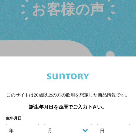
お客様の声
が濃く
感じた。
クもあるように思う。
このサイトは20歳以上の方の飲用を想定した商品情報です。
誕生年月日を西暦でご入力下さい。
生年月日
麦芽の苦味
をしっか
年
月
日