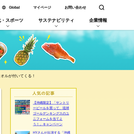
新しいウィンドウで開く
Global
マイページ
お問い合わせ
検索窓を開く
化・スポーツ
サステナビリティ
企業情報
タオルが付いてくる！
【沖縄限定】「サントリ
ービールを買って、琉球
ゴールデンキングスのユ
ニフォームを当てよ
う！」キャンペーン
HYさんが出演する「沖縄