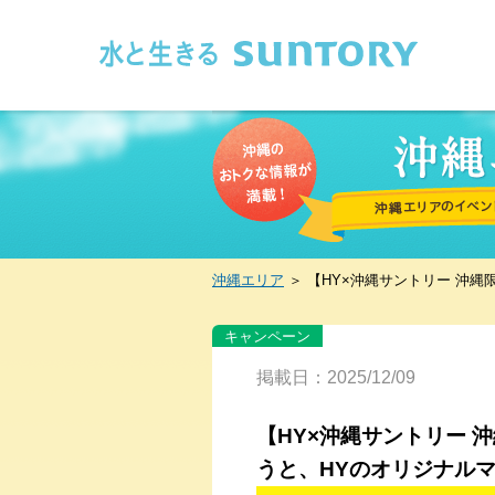
このページの本文へ移動
沖縄エリア
＞
【HY×沖縄サントリー 沖
キャンペーン
掲載日：2025/12/09
【HY×沖縄サントリー
うと、HYのオリジナル