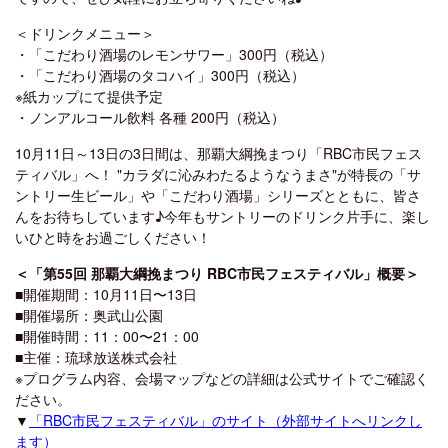
＜ドリンクメニュー＞
・「こだわり酒場のレモンサワー」300円（税込）
・「こだわり酒場のタコハイ」300円（税込）
※紙カップにて提供予定
・ノンアルコール飲料 各種 200円（税込）
10月11日～13日の3日間は、那覇大綱挽まつり「RBC市民フェス
ティバル」へ！ "カラダに沁みわたるようなうまさ"が特長の「サ
ントリー生ビール」や「こだわり酒場」シリーズとともに、皆さ
んをお待ちしています♪今年もサントリーのドリンク片手に、楽し
いひと時をお過ごしください！
＜「第55回 那覇大綱挽まつり RBC市民フェスティバル」概要＞
■開催期間：10月11日〜13日
■開催場所：奥武山公園
■開催時間：11：00〜21：00
■主催：琉球放送株式会社
※プログラム内容、会場マップなどの詳細は公式サイトでご確認く
ださい。
▼
「RBC市民フェスティバル」のサイト（外部サイトへリンクし
ます）