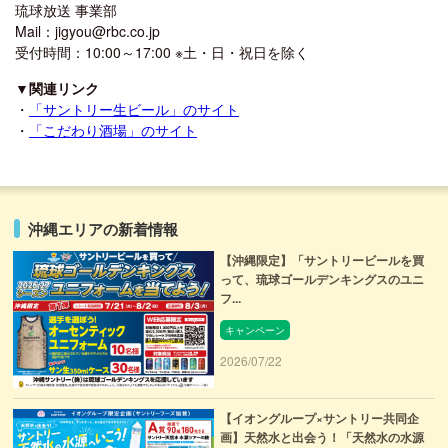
琉球放送 事業部
Mail：jigyou@rbc.co.jp
受付時間：10:00～17:00 ※土・日・祝日を除く
▼関連リンク
・
「サントリー生ビール」のサイト
・
「こだわり酒場」のサイト
沖縄エリアの新着情報
【沖縄限定】「サントリービールを買
って、琉球ゴールデンキングスのユニ
フ...
キャンペーン
2026/07/22
【イオングループ×サントリー共同企
画】天然水と出会う！「天然水の水源