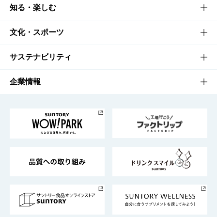
商品TOP
知る・楽しむ
商品一覧
知る・楽しむTOP
文化・スポーツ
商品発売情報
キャンペーン
文化・スポーツTOP
サステナビリティ
栄養成分一覧
工場見学
サントリーホール
サステナビリティTOP
企業情報
お料理・お酒レシピ
サントリー美術館
トップメッセージ
企業情報TOP
地域情報
サントリーサンバーズ大阪
サントリーが考えるサステナビリティ経営
企業概要
東京サントリーサンゴリアス
ESG情報ポータル
グループ企業一覧
サントリースポーツ
サステナビリティストーリーズ
事業所一覧
採用情報