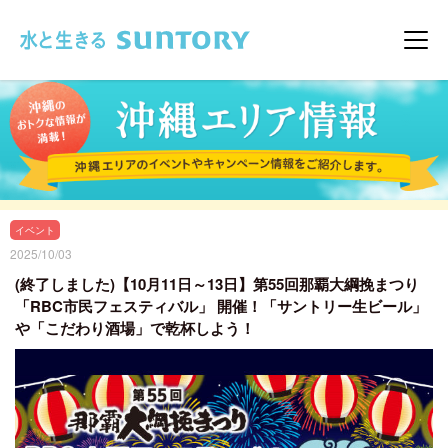
このページの本文へ移動
メニ
イベント
2025/10/03
(終了しました)【10月11日～13日】第55回那覇大綱挽まつり
「RBC市民フェスティバル」 開催！「サントリー生ビール」
や「こだわり酒場」で乾杯しよう！