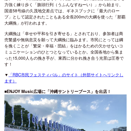
力強く練り歩く「旗頭行列（うふんなすねーい）」から始まり、
国道58号線の久茂地交差点では、ギネスブックに「最大のロー
プ」として認定されたこともある全長200mの大綱を使った「那覇
大綱挽」が行われます。
大綱挽は「幸せや平和を引き寄せる」とされており、参加者は商
売繁盛や無病息災を願って大綱挽に臨みます。市民にとっては綱
を挽くことが「繁栄・幸福・団結」をはかるための欠かせないコ
ミュニケーションのひとつとなっているとか。全国各地から集ま
った15,000人もの挽き手が、東西に分かれ挽き合う光景は圧巻で
す！
▼
「RBC市民フェスティバル」のサイト（外部サイトへリンクし
ます）
■ENJOY Music広場に「沖縄サントリーブース」を出店！