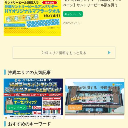
ペーン】サントリービール類を買う...
キャンペーン
2025/12/09
沖縄エリア情報をもっと見る
沖縄エリアの人気記事
【沖縄限定】「サントリービール
HYさんが出演する「沖縄サントリ
を買って、琉球ゴールデンキング
ー」TVCM『沖縄生まれの、沖縄
スのユニフ...
サント...
キャンペーン
お知らせ
おすすめのキーワード