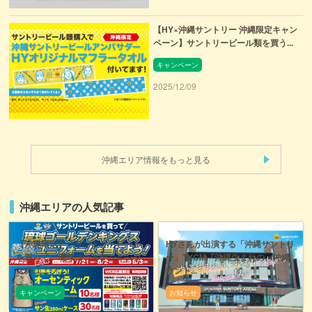
【HY×沖縄サントリー 沖縄限定キャン
ペーン】サントリービール類を買う...
キャンペーン
2025/12/09
沖縄エリア情報をもっと見る
沖縄エリアの人気記事
【沖縄限定】「サントリービール
HYさんが出演する「沖縄サントリ
を買って、琉球ゴールデンキング
ー」TVCM『沖縄生まれの、沖縄
スのユニフ...
サント...
キャンペーン
お知らせ