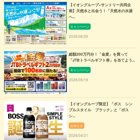
【イオングループ×サントリー共同企
画】天然水と出会う！「天然水の水源
へ...
キャンペーン
2026/06/26
総額200万円分！「金麦」を買って
「JTBトラベルギフト券」を当てよう...
キャンペーン
2026/06/19
【イオングループ限定】「ボス シン
プルスタイル ブラック」と「ボス
シ...
お知らせ
2026/04/21