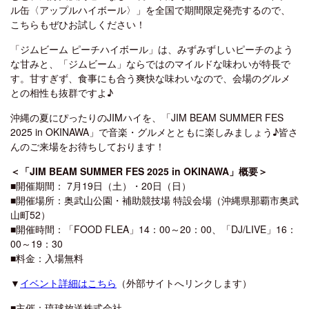
ル缶〈アップルハイボール〉」を全国で期間限定発売するので、
こちらもぜひお試しください！
「ジムビーム ピーチハイボール」は、みずみずしいピーチのよう
な甘みと、「ジムビーム」ならではのマイルドな味わいが特長で
す。甘すぎず、食事にも合う爽快な味わいなので、会場のグルメ
との相性も抜群ですよ♪
沖縄の夏にぴったりのJIMハイを、「JIM BEAM SUMMER FES
2025 in OKINAWA」で音楽・グルメとともに楽しみましょう♪皆さ
んのご来場をお待ちしております！
＜「JIM BEAM SUMMER FES 2025 in OKINAWA」概要＞
■開催期間： 7月19日（土）・20日（日）
■開催場所：奥武山公園・補助競技場 特設会場（沖縄県那覇市奥武
山町52）
■開催時間：「FOOD FLEA」14：00～20：00、「DJ/LIVE」16：
00～19：30
■料金：入場無料
▼
イベント詳細はこちら
（外部サイトへリンクします）
■主催：琉球放送株式会社