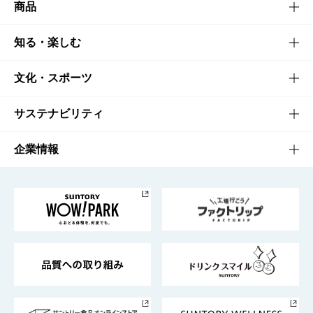
商品
商品TOP
知る・楽しむ
商品一覧
知る・楽しむTOP
文化・スポーツ
商品発売情報
キャンペーン
文化・スポーツTOP
サステナビリティ
栄養成分一覧
工場見学
サントリーホール
サステナビリティTOP
企業情報
お料理・お酒レシピ
サントリー美術館
トップメッセージ
企業情報TOP
地域情報
サントリーサンバーズ大阪
サントリーが考えるサステナビリティ経営
企業概要
東京サントリーサンゴリアス
ESG情報ポータル
グループ企業一覧
サントリースポーツ
サステナビリティストーリーズ
事業所一覧